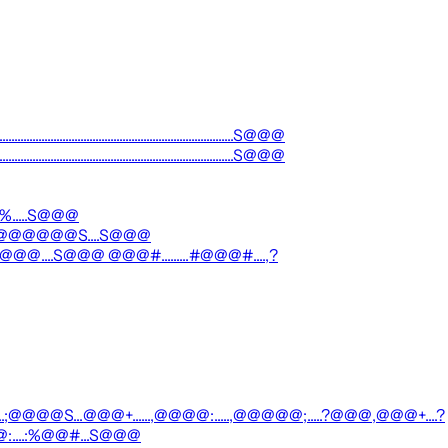
.......................................................................S@@@
.......................................................................S@@@
.....S@@@
@@@@@@S....S@@@
..S@@@ @@@#.........#@@@#....,?
......;@@@@S...@@@+......,@@@@:.....,@@@@@;.....?@@@,@@@+....?
@:....:%@@#...S@@@