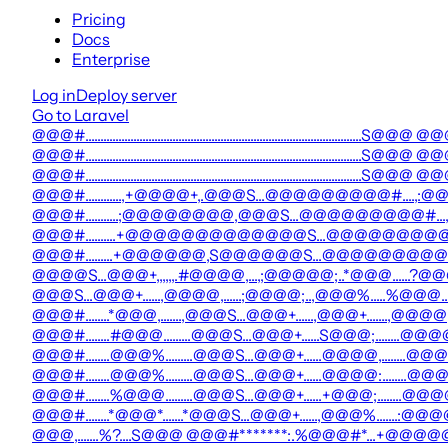
Pricing
Docs
Enterprise
Log in
Deploy server
Go to Laravel
@@@#............................................................................................S@@@ @@@#....
@@@#............................................................................................S@@@ @@@#....
@@@#............................................................................................S@@@ @@@#....
@@@#............,+@@@@+,.@@@S...@@@@@@@@@#....,:@@
@@@#...........;@@@@@@@@,@@@S...@@@@@@@@@#..
@@@#..........+@@@@@@@@@@@@@S...@@@@@@@@
@@@#.........+@@@@@@,S@@@@@@S...@@@@@@@@@#.,@
@@@@S...@@@+,,,,,,.#@@@@,...,;@@@@@;..*@@@......?@@@*
@@@S...@@@+......,@@@@,......;@@@@;..,@@@%.....%@@@.
@@@#........*@@@,.......,@@@S...@@@+......,@@@+.......,
@@@#........#@@@.........@@@S...@@@+......S@@@;....
@@@#........@@@%.........@@@S...@@@+......@@@@,.
@@@#........@@@%.........@@@S...@@@+......@@@@:..
@@@#........%@@@.........@@@S...@@@+......+@@@;......
@@@#........*@@@*.......*@@@S...@@@+......,@@@%.......:@@
@@@,.......%?....S@@@ @@@#*******:.%@@@#*...+@@@@@