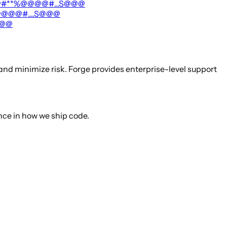
@#**%@@@@#...S@@@
@@@@#....S@@@
@@@
nd minimize risk. Forge provides enterprise-level support
ce in how we ship code.