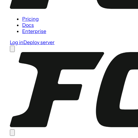
Pricing
Docs
Enterprise
Log in
Deploy server