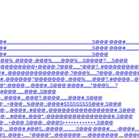
........................................................................................S@@@ @@@#.....................
........................................................................................S@@@ @@@#.....................
........................................................................................S@@@
@@%,.@@@@;.@@@%.........@@@%....,S@@@@?,......S@@@
.,@@@@@@@@+@@@@;.?@@@........*@@@?..,#@@@@@@@@%
@#..,@@@@@@@@@@@@@@;.?@@@%.......?@@@..,@@@@@
@@@@@,*@@@@@@@;..@@@%.......@@@?..#@@@@,,,,@@@@..
.:@@@@,....,@@@#...S@@@ @@@#........*@@@S.......?
.#@@@,......,@@@...S@@@
@@@@;...@@@#.....@@@?..@@@@........@@@#..S@@@
....@@@@;...+@@@....%@@@:.:@@@#SSSSSSSSS@@#..S@@@
.......@@@@;...,@@@#...#@@@..;@@@@@@@@@@@@@@@#..S@@@
......@@@@;....#@@#...@@@*..;@@@@@@@@@@@@@@@#..S@@@
..@@@@;....+@@@,.S@@@:..,@@@S++++++++++++..S@@@
@@;.....@@@#.#@@S....@@@@..............S@@@ @@@#........;@@@#
S...@@@+.......*@@@@*...:@@@@@@;.....;@@@@@@@,....,@@@