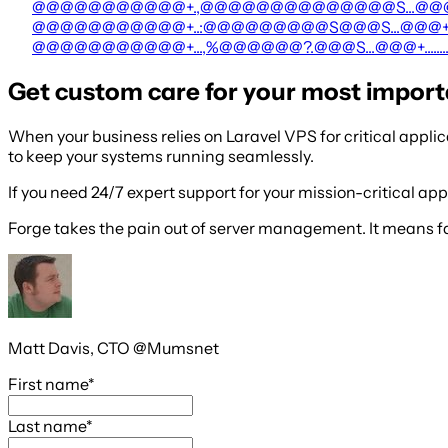
@@@@@@@@@@@+.,@@@@@@@@@@@@@@S...@@@+....
@@@@@@@@@@@+..:@@@@@@@@@S@@@S...@@@+......
@@@@@@@@@@@+...,%@@@@@@?.@@@S...@@@+..........
Get custom care for your most impor
When your business relies on Laravel VPS for critical appl
to keep your systems running seamlessly.
If you need 24/7 expert support for your mission-critical app
Forge takes the pain out of server management. It means 
Matt Davis,
CTO @Mumsnet
First name
*
Last name
*