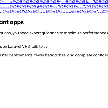
....#@@@@@@@@@@@@@@;......@@@@@@%......?@@@
...#@@@@@@@@#@@@@;......?@@@@@;.......?@@@@@@
*@@@@@@?.@@@@;......:@@@@@..........%@@@@@@@*.....S
tant apps
ications, you need expert guidance to maximize performance a
s on Laravel VPS, talk to us.
faster deployments, fewer headaches, and complete confiden